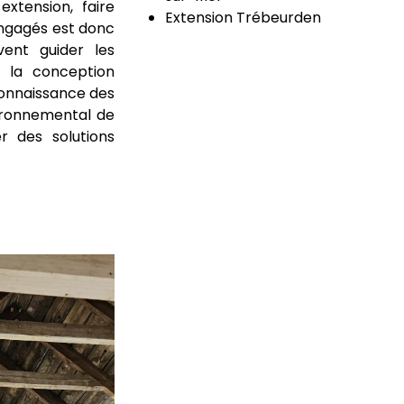
extension, faire
Extension Trébeurden
ngagés est donc
vent guider les
s la conception
 connaissance des
ironnemental de
 des solutions