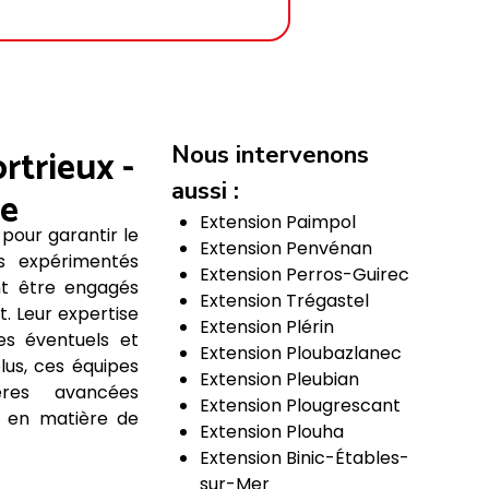
Nous intervenons
rtrieux -
aussi :
ce
Extension Paimpol
 pour garantir le
Extension Penvénan
ls expérimentés
Extension Perros-Guirec
nt être engagés
Extension Trégastel
t. Leur expertise
Extension Plérin
es éventuels et
Extension Ploubazlanec
plus, ces équipes
Extension Pleubian
ères avancées
Extension Plougrescant
s en matière de
Extension Plouha
Extension Binic-Étables-
sur-Mer