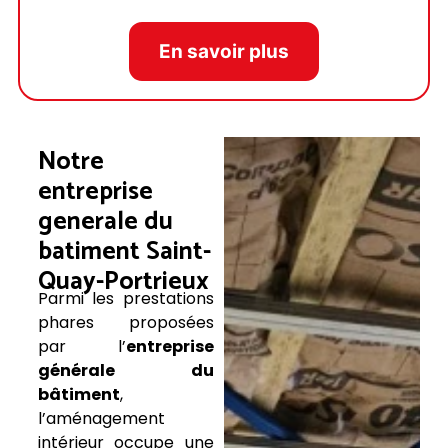
En savoir plus
Notre
entreprise
generale du
batiment Saint-
Quay-Portrieux
Parmi les prestations
phares proposées
par l’
entreprise
générale du
bâtiment
,
l’aménagement
intérieur occupe une